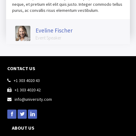
neque, et pretium elit elit quis justo. Integer commodo tellus
purus, ac convallis risus elementum vestibulum.
Eveline Fischer
Event Speaker
CONTACT US
+1 303 4020 43

+1 303 4020 42

info@university.com

ABOUT US