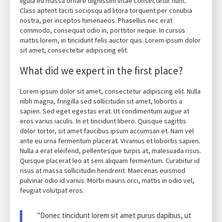
ligula eu massa ornare dignissim vitae consectetur nunc.
Class aptent taciti sociosqu ad litora torquent per conubia
nostra, per inceptos himenaeos. Phasellus nec erat
commodo, consequat odio in, porttitor neque. In cursus
mattis lorem, in tincidunt felis auctor quis. Lorem ipsum dolor
sit amet, consectetur adipiscing elit.
What did we expert in the first place?
Lorem ipsum dolor sit amet, consectetur adipiscing elit. Nulla
nibh magna, fringilla sed sollicitudin sit amet, lobortis a
sapien. Sed eget egestas erat. Ut condimentum augue at
eros varius iaculis. In et tincidunt libero. Quisque sagittis
dolor tortor, sit amet faucibus ipsum accumsan et. Nam vel
ante eu urna fermentum placerat. Vivamus et lobortis sapien.
Nulla a erat eleifend, pellentesque turpis at, malesuada risus.
Quisque placerat leo at sem aliquam fermentum. Curabitur id
risus at massa sollicitudin hendrerit. Maecenas euismod
pulvinar odio id varius. Morbi mauris orci, mattis in odio vel,
feugiat volutpat eros.
"Donec tincidunt lorem sit amet purus dapibus, ut