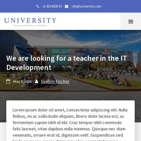
+1 303 4020 43
info@university.com


We are looking for a teacher in the IT
Development
Eveline Fischer
May 1, 2016


Lorem ipsum dolor sit amet, consectetur adipiscing elit. Nulla
finibus, mi ac sollicitudin aliquam, libero dolor lacinia est, ac
fermentum sapien nibh id elit. Cras tempor nibh commodo
felis laoreet, vitae dapibus nulla maximus. Quisque nec diam
venenatis, ornare erat id, dignissim velit. Suspendisse sed